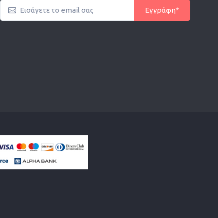
Εγγράφη*