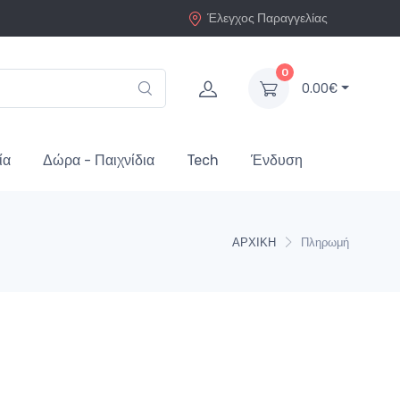
Έλεγχος Παραγγελίας
0
0.00€
ία
Δώρα - Παιχνίδια
Tech
Ένδυση
ΑΡΧΙΚΗ
Πληρωμή