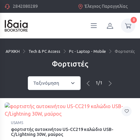
2842080289
Έλεγχος Παραγγελίας
0
ΑΡΧΙΚΗ
Tech & PC Access
Pc - Laptop - Mobile
Φορτιστές
Φορτιστές
1/1
USAMS
φορτιστής αυτοκινήτου US-CC219 καλώδιο USB-
C/Lightning 30W, μαύρος