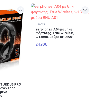
USAMS
earphones IA04 με θήκη
φόρτισης, True Wireless,
Φ13mm, μαύρα BHUIA01
24.90€
o TURDUS PRO
Κονέκτορα
όμενο
ρο