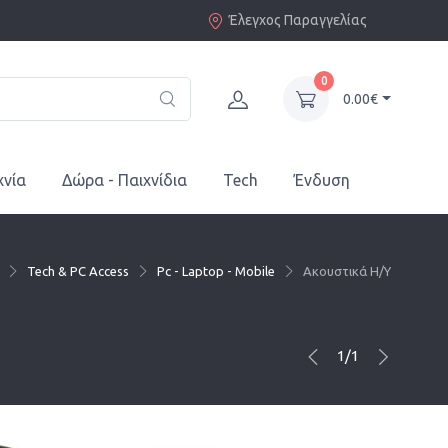
Έλεγχος Παραγγελίας
0
0.00€
χνία
Δώρα - Παιχνίδια
Tech
Ένδυση
Tech & PC Access
Pc - Laptop - Mobile
Ακουστικά Η/Υ
1/1