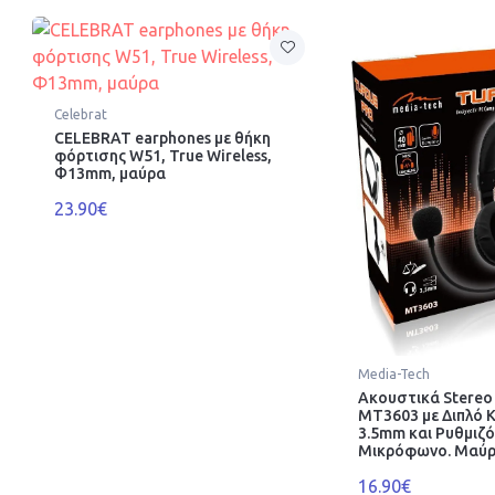
Celebrat
CELEBRAT earphones με θήκη
φόρτισης W51, True Wireless,
Φ13mm, μαύρα
23.90€
Media-Tech
Ακουστικά Stere
MT3603 με Διπλό 
3.5mm και Ρυθμιζ
Μικρόφωνο. Μαύ
16.90€