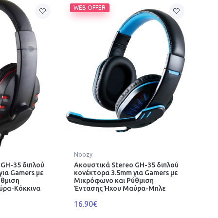
WEB OFFER
Noozy
 GH-35 διπλού
Ακουστικά Stereo GH-35 διπλού
για Gamers με
κονέκτορα 3.5mm για Gamers με
ύθμιση
Μικρόφωνο και Ρύθμιση
ύρα-Κόκκινα
Έντασης Ήχου Μαύρα-Μπλε
16.90€