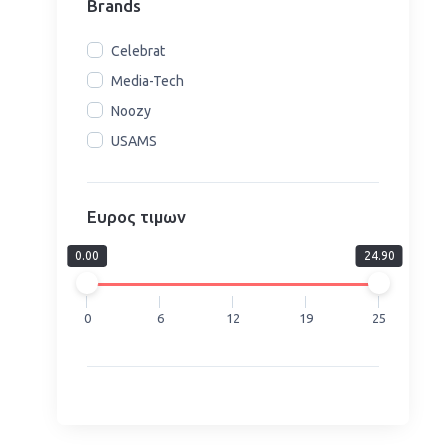
Brands
Celebrat
Media-Tech
Noozy
USAMS
Ευρος τιμων
0.00
24.90
0
6
12
19
25