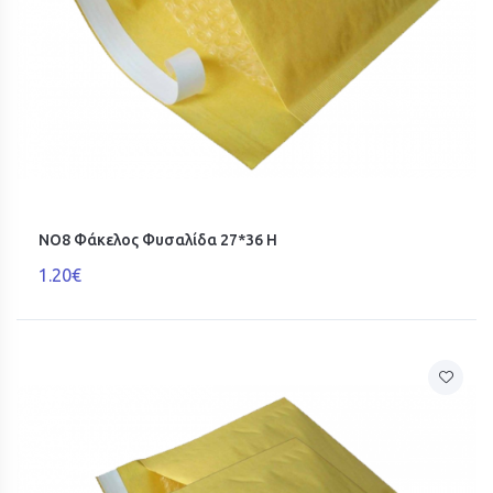
ΝΟ8 Φάκελος Φυσαλίδα 27*36 H
1.20€