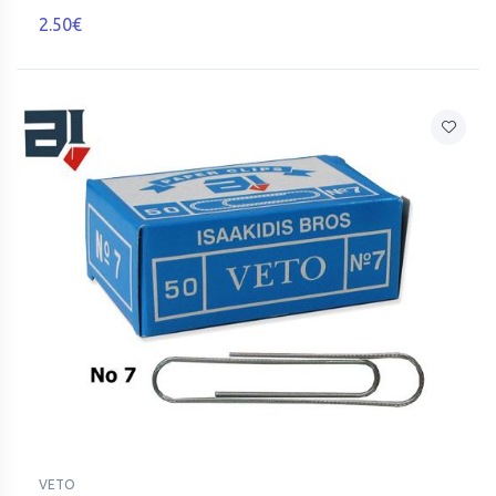
2.50€
VETO