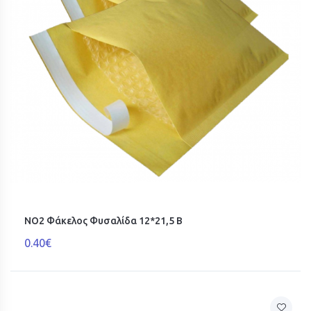
ΝΟ2 Φάκελος Φυσαλίδα 12*21,5 B
0.40€