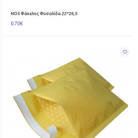
ΝΟ5 Φάκελος Φυσαλίδα 22*26,5
0.70€