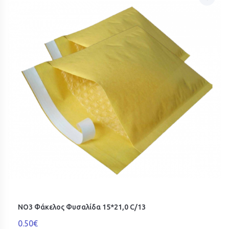
ΝΟ3 Φάκελος Φυσαλίδα 15*21,0 C/13
0.50€