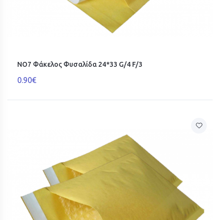
ΝΟ7 Φάκελος Φυσαλίδα 24*33 G/4 F/3
0.90€