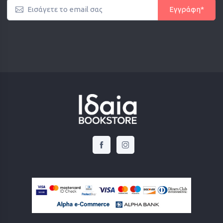
Εγγράφη*