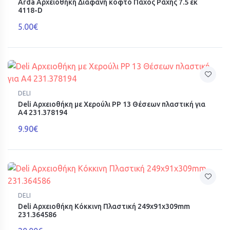
Arda Αρχειοθήκη Διάφανη κοφτό Πάχος Ράχης 7.5 εκ
4118-D
5.00€
DELI
Deli Αρχειοθήκη με Χερούλι PP 13 Θέσεων πλαστική για
Α4 231.378194
9.90€
DELI
Deli Αρχειοθήκη Κόκκινη Πλαστική 249x91x309mm
231.364586