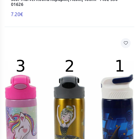
01626
7.20€