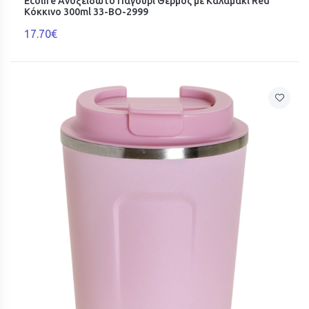
Ecolife Ανοξείδωτο Παγούρι Θερμός με Καλαμάκι Red
Κόκκινο 300ml 33-BO-2999
17.70€