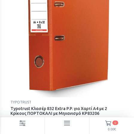
TYPOTRUST
Typotrust Κλασέρ 832 Extra P.P. για Χαρτί A4 με 2
Κρίκους ΠΟΡΤΟΚΑΛΙ με Μηχανισμό ΚΡ83206
2.60€
0
0.00€