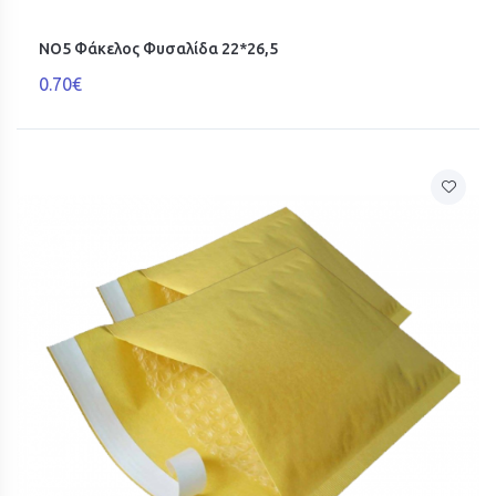
ΝΟ5 Φάκελος Φυσαλίδα 22*26,5
0.70€