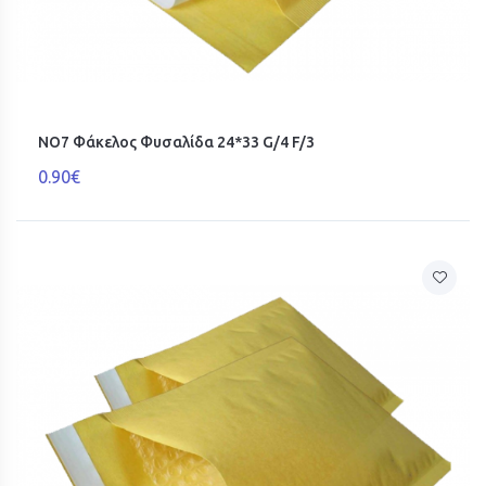
ΝΟ7 Φάκελος Φυσαλίδα 24*33 G/4 F/3
0.90€