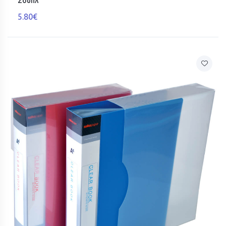
Σουπλ
5.80€