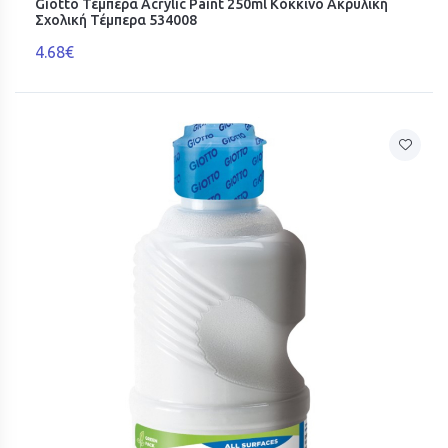
Giotto Τέμπερα Acrylic Paint 250ml Κόκκινο Ακρυλική
Σχολική Τέμπερα 534008
4.68€