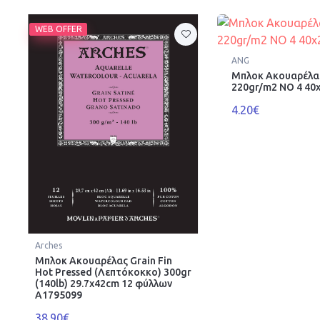
WEB OFFER
ANG
Μπλοκ Ακουαρέλα
220gr/m2 ΝΟ 4 40x
4.20€
Arches
Μπλοκ Ακουαρέλας Grain Fin
Hot Pressed (Λεπτόκοκκο) 300gr
(140lb) 29.7x42cm 12 φύλλων
A1795099
38.90€