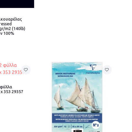
Ακουαρέλας
ressed
r/m2 (140lb)
ων 100%
 φύλλα
x 353 29357