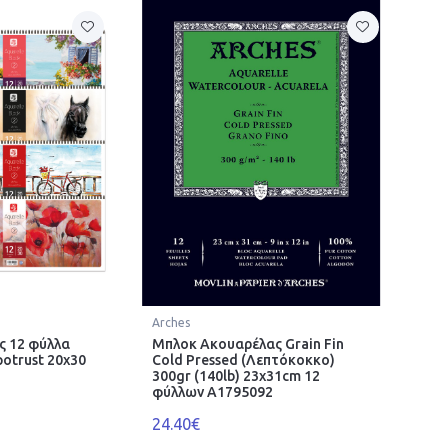
Arches
ς 12 φύλλα
Μπλοκ Ακουαρέλας Grain Fin
otrust 20x30
Cold Pressed (Λεπτόκοκκο)
300gr (140lb) 23x31cm 12
φύλλων A1795092
24.40€