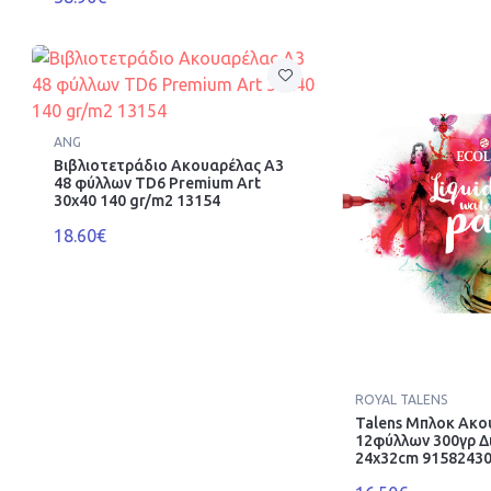
ANG
Βιβλιοτετράδιο Ακουαρέλας A3
48 φύλλων TD6 Premium Art
30x40 140 gr/m2 13154
18.60€
ROYAL TALENS
Talens Μπλοκ Ακο
12φύλλων 300γρ 
24x32cm 9158243