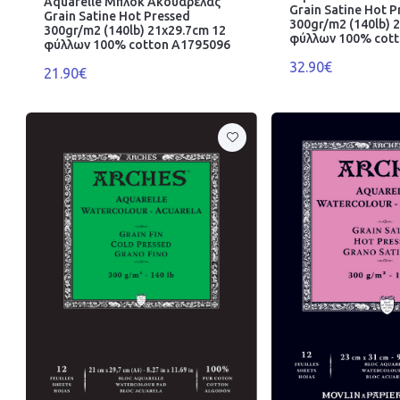
Aquarelle Μπλοκ Ακουαρέλας
Grain Satine Hot P
Grain Satine Hot Pressed
300gr/m2 (140lb) 
300gr/m2 (140lb) 21x29.7cm 12
φύλλων 100% cot
φύλλων 100% cotton A1795096
32.90€
21.90€