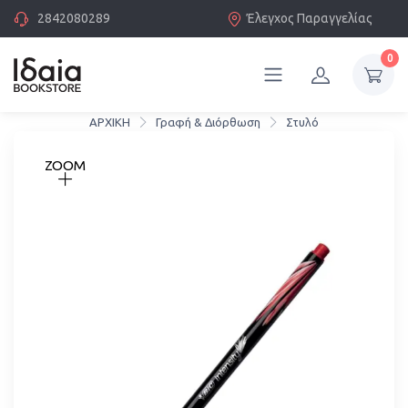
2842080289
Έλεγχος Παραγγελίας
0
ΑΡΧΙΚΗ
Γραφή & Διόρθωση
Στυλό
ZOOM