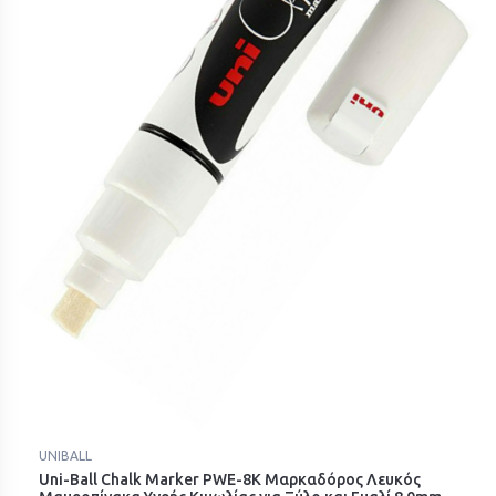
UNIBALL
Uni-Ball Chalk Marker PWE-8K Μαρκαδόρος Λευκός