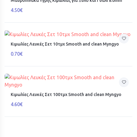
Μαυροπίνακα Υγρής Κιμωλίας για Ξύλο και Γυαλί 8.0mm
4.50€
Κιμωλίες Λευκές Σετ 10τμχ Smooth and clean Myngyo
0.70€
Κιμωλίες Λευκές Σετ 100τμχ Smooth and clean Myngyo
4.60€